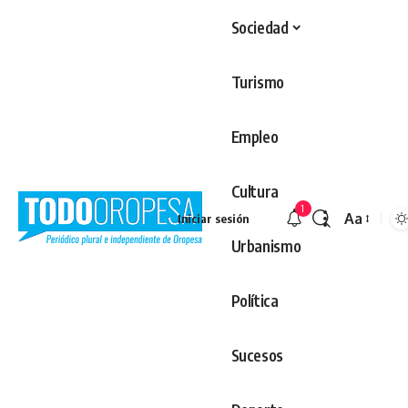
Sociedad
Turismo
Empleo
Cultura
1
Aa
Iniciar sesión
Redimens
Urbanismo
Política
Sucesos