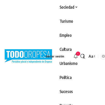
Sociedad
Turismo
Empleo
Cultura
1
Aa
Iniciar sesión
Redimens
Urbanismo
Política
Sucesos