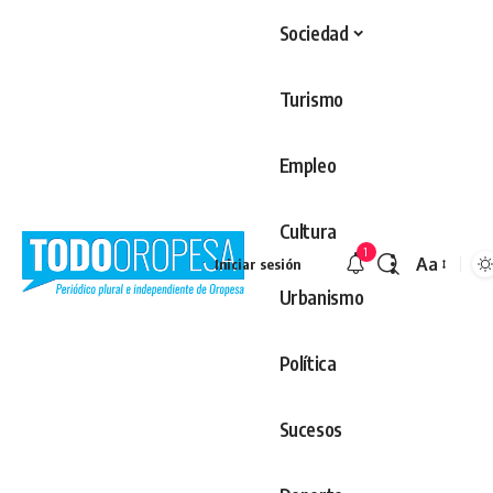
Sociedad
Turismo
Empleo
Cultura
1
Aa
Iniciar sesión
Redimens
Urbanismo
Política
Sucesos