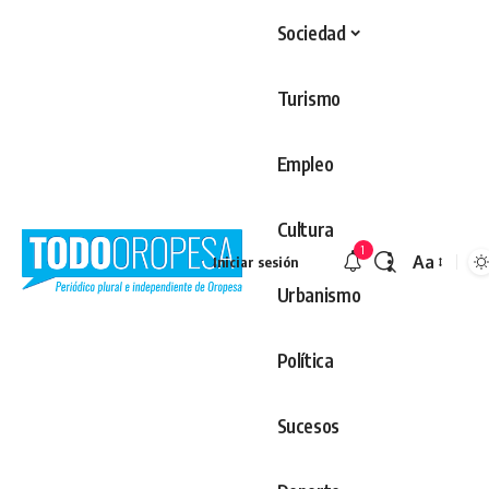
Sociedad
Turismo
Empleo
Cultura
1
Aa
Iniciar sesión
Redimens
Urbanismo
Política
Sucesos