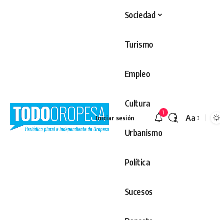
Sociedad
Turismo
Empleo
Cultura
1
Aa
Iniciar sesión
Redimens
Urbanismo
Política
Sucesos