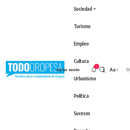
Sociedad
Turismo
Empleo
Cultura
1
Aa
Iniciar sesión
Redimens
Urbanismo
Política
Sucesos