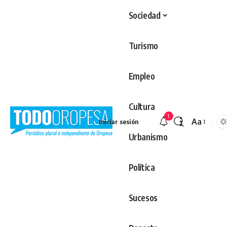
Sociedad
Turismo
Empleo
Cultura
1
Aa
Iniciar sesión
Redimens
Urbanismo
Política
Sucesos