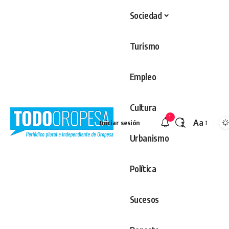
Sociedad
Turismo
Empleo
Cultura
1
Aa
Iniciar sesión
Redimens
Urbanismo
Política
Sucesos