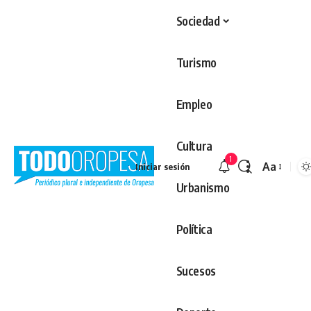
Sociedad
Turismo
Empleo
Cultura
1
Aa
Iniciar sesión
Redimens
Urbanismo
Política
Sucesos