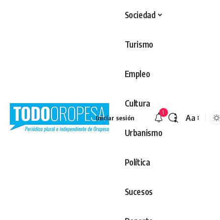
Sociedad
Turismo
Empleo
Cultura
1
Aa
Iniciar sesión
Redimens
Urbanismo
Política
Sucesos