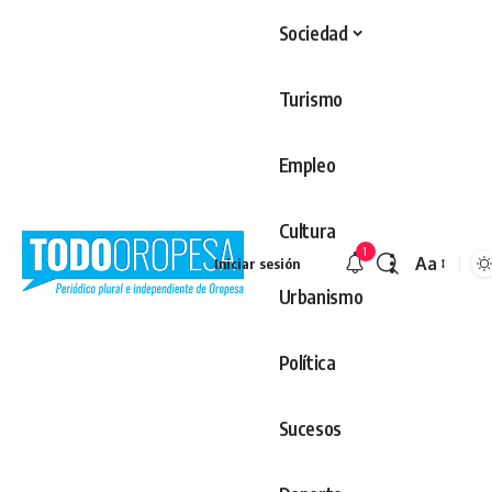
Sociedad
Turismo
Empleo
Cultura
1
Aa
Iniciar sesión
Redimens
Urbanismo
Política
Sucesos