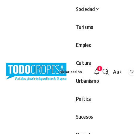
Sociedad
Turismo
Empleo
Cultura
1
Aa
Iniciar sesión
Redimens
Urbanismo
Política
Sucesos