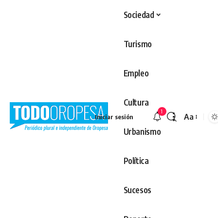
Sociedad
Turismo
Empleo
Cultura
1
Aa
Iniciar sesión
Redimens
Urbanismo
Política
Sucesos