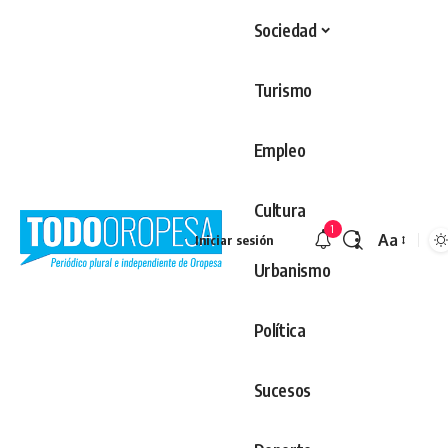
Sociedad
Turismo
Empleo
Cultura
1
Aa
Iniciar sesión
Redimens
Urbanismo
Política
Sucesos