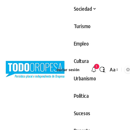
Sociedad
Turismo
Empleo
Cultura
1
Aa
Iniciar sesión
Redimens
Urbanismo
Política
Sucesos