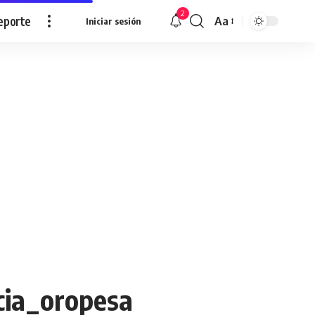
2
eporte
Aa
Iniciar sesión
Redimensionar
cia_oropesa