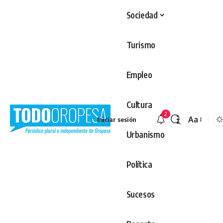
Sociedad
Turismo
Empleo
Cultura
2
Aa
Iniciar sesión
Redimens
Urbanismo
Política
Sucesos