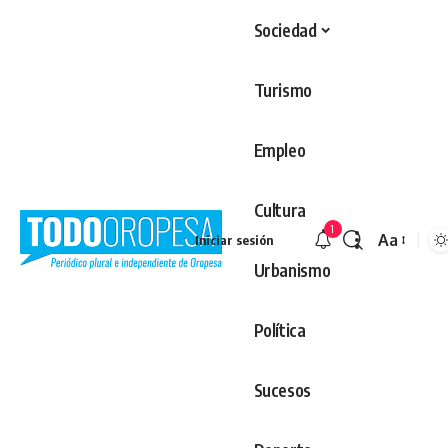
Sociedad
Turismo
Empleo
Cultura
1
Aa
Iniciar sesión
Redimens
Urbanismo
Política
Sucesos