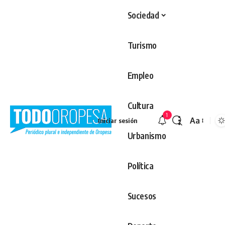
Sociedad
Turismo
Empleo
Cultura
1
Aa
Iniciar sesión
Redimens
Urbanismo
Política
Sucesos