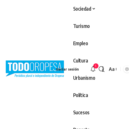
Sociedad
Turismo
Empleo
Cultura
1
Aa
Iniciar sesión
Redimens
Urbanismo
Política
Sucesos