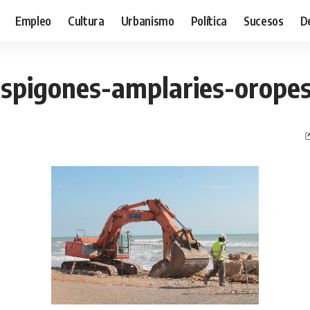
Empleo
Cultura
Urbanismo
Política
Sucesos
D
espigones-amplaries-orope