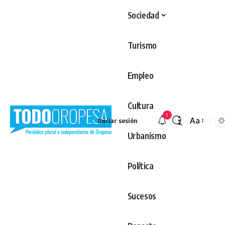
Sociedad
Turismo
Empleo
Cultura
1
Aa
Iniciar sesión
Redimens
Urbanismo
Política
Sucesos