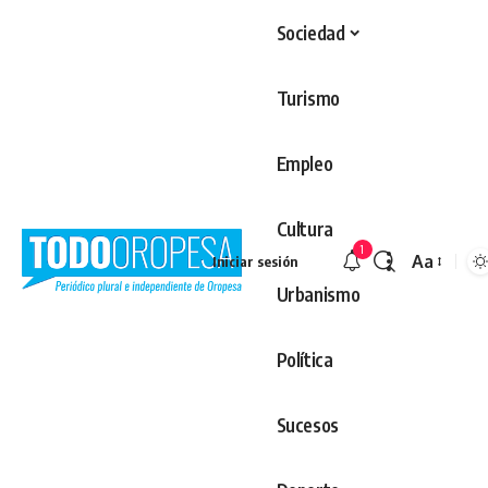
Sociedad
Turismo
Empleo
Cultura
1
Aa
Iniciar sesión
Redimens
Urbanismo
Política
Sucesos