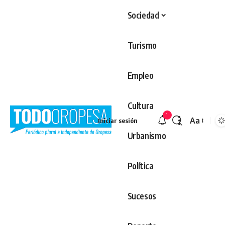
Sociedad
Turismo
Empleo
Cultura
1
Aa
Iniciar sesión
Redimens
Urbanismo
Política
Sucesos