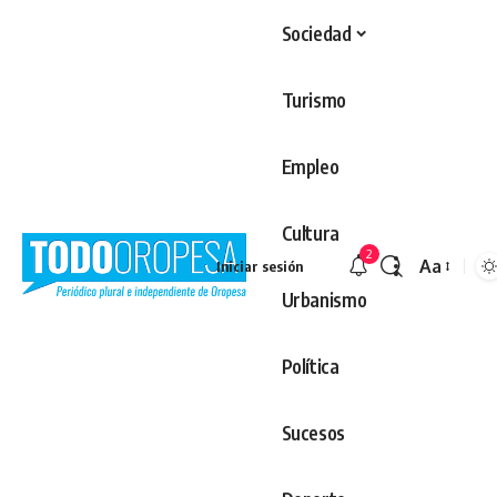
Sociedad
Turismo
Empleo
Cultura
2
Aa
Iniciar sesión
Redimens
Urbanismo
Política
Sucesos