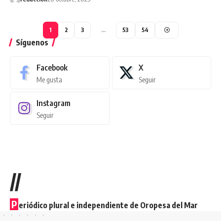
1
2
3
…
53
54
Síguenos
Facebook
X
Me gusta
Seguir
Instagram
Seguir
//
P
eriódico plural e independiente de Oropesa del Mar