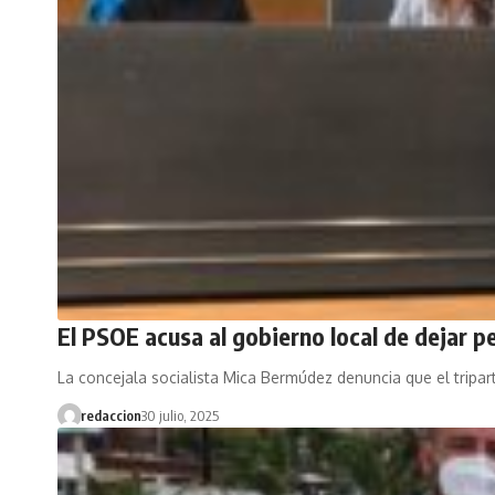
El PSOE acusa al gobierno local de dejar p
La concejala socialista Mica Bermúdez denuncia que el tripar
redaccion
30 julio, 2025