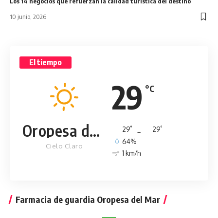
Los 14 negocios que refuerzan la calidad turística del destino
10 junio, 2026
El tiempo
29
°C
Oropesa del Mar
°
°
29
_
29
64%
Cielo Claro
1 km/h
Farmacia de guardia Oropesa del Mar