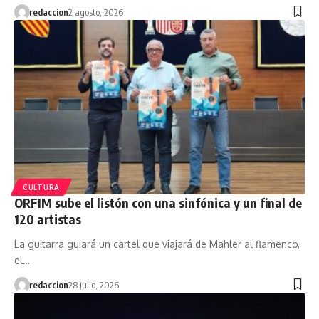
redaccion
2 agosto, 2026
CULTURA
ORFIM sube el listón con una sinfónica y un final de
120 artistas
La guitarra guiará un cartel que viajará de Mahler al flamenco,
el…
redaccion
28 julio, 2026