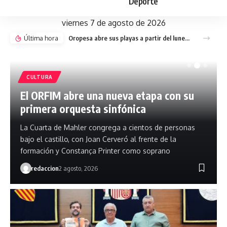
Deporte
viernes 7 de agosto de 2026
Última hora
Oropesa abre sus playas a partir del lunes con una ‘app’ para consultar el aforo
CULTURA
El ORFIM abre una nueva etapa con su
primera orquesta sinfónica
La Cuarta de Mahler congrega a cientos de personas
bajo el castillo, con Joan Cerveró al frente de la
formación y Constança Printer como soprano
redaccion
2 agosto, 2026