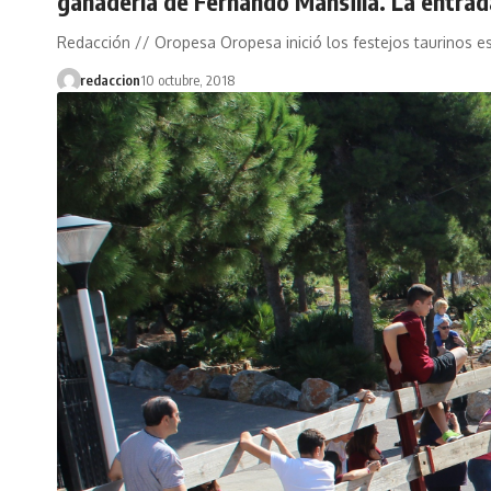
ganadería de Fernando Mansilla. La entrad
Redacción // Oropesa Oropesa inició los festejos taurinos e
redaccion
10 octubre, 2018