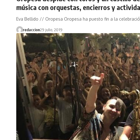
música con orquestas, encierros y activid
Eva Bellido // Oropesa Oropesa ha puesto fin a la celebraci
redaccion
29 julio, 2019