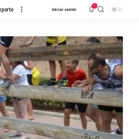
1
eporte
Iniciar sesión