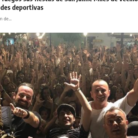
ades deportivas
ón de…