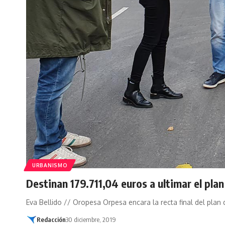
URBANISMO
Destinan 179.711,04 euros a ultimar el plan 
Eva Bellido // Oropesa Orpesa encara la recta final del plan
Redacción
30 diciembre, 2019