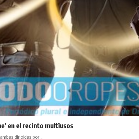
e’ en el recinto multiusos
 ambas dirigidas por…