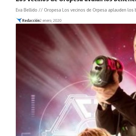
Eva Bellido // Oropesa Los vecinos de Orpesa aplauden los 
Redacción
2 enero, 2020