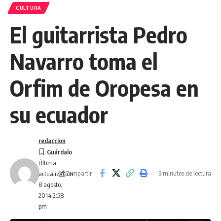
CULTURA
El guitarrista Pedro
Navarro toma el
Orfim de Oropesa en
su ecuador
redaccion
Última
Compartir
3 minutos de lectura
actualización
8 agosto,
2014 2:58
pm