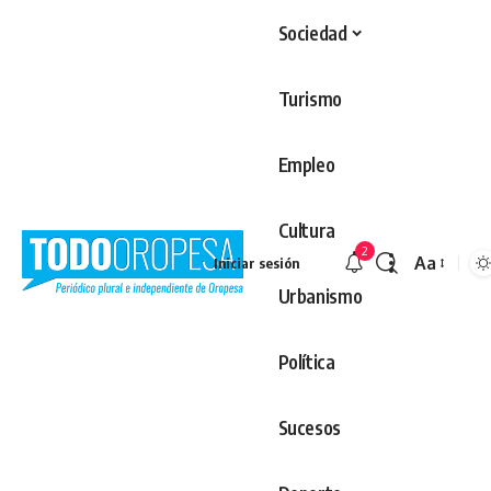
Sociedad
Turismo
Empleo
Cultura
2
Aa
Iniciar sesión
Redimens
Urbanismo
Política
Sucesos