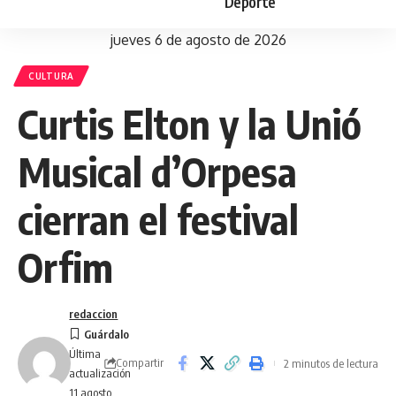
Deporte
jueves 6 de agosto de 2026
CULTURA
Curtis Elton y la Unió
Musical d’Orpesa
cierran el festival
Orfim
redaccion
Última
Compartir
2 minutos de lectura
actualización
11 agosto,