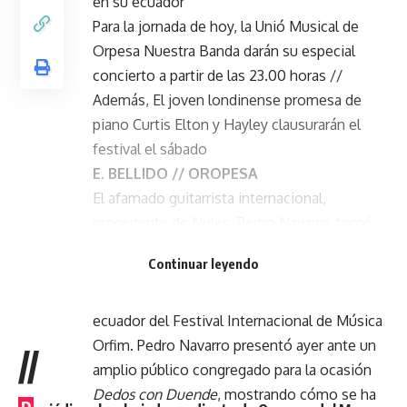
en su ecuador
Para la jornada de hoy, la Unió Musical de
Orpesa Nuestra Banda darán su especial
concierto a partir de las 23.00 horas //
Además, El joven londinense promesa de
piano Curtis Elton y Hayley clausurarán el
festival el sábado
E. BELLIDO // OROPESA
El afamado guitarrista internacional,
procedente de Nules, Pedro Navarro, tomó
anoche el escenario de la calle San Jaime
Continuar leyendo
para impregnar con sus melodías el casco
antiguo de Orpesa con su participación en el
ecuador del Festival Internacional de Música
Orfim. Pedro Navarro presentó ayer ante un
//
amplio público congregado para la ocasión
Dedos con Duende
, mostrando cómo se ha