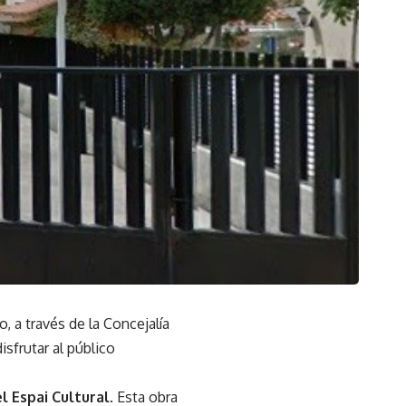
, a través de la Concejalía
sfrutar al público
el Espai Cultural
. Esta obra