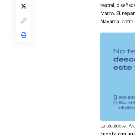
teatral, diseña
Marco.
El repa
Navarro
, entre
La alcaldesa, A
cuenta con una