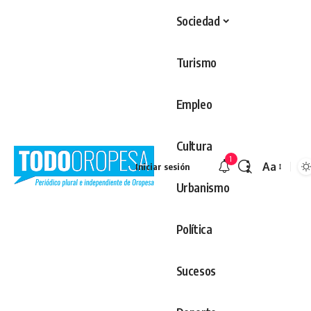
Sociedad
Turismo
Empleo
Cultura
1
Aa
Iniciar sesión
Redimens
Urbanismo
Política
Sucesos