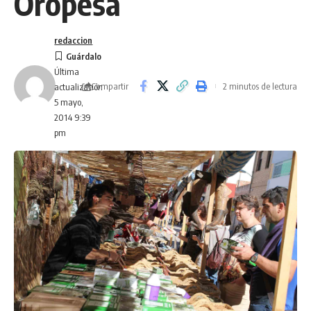
Oropesa
redaccion
Última
Compartir
2 minutos de lectura
actualización
5 mayo,
2014 9:39
pm