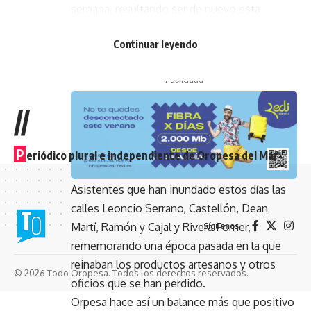
semana, resultando ser de nuevo esta
muestra un rotundo éxito en la población y
Continuar leyendo
atrayendo a multitud de visitantes hasta el
municipio.
- Publicidad -
//
P
eriódico plural e independiente de Oropesa del Mar
Asistentes que han inundado estos días las
calles Leoncio Serrano, Castellón, Dean
Martí, Ramón y Cajal y Rivera Forner,
Síguenos
rememorando una época pasada en la que
reinaban los productos artesanos y otros
© 2026 Todo Oropesa. Todos los derechos reservados.
oficios que se han perdido.
Orpesa hace así un balance más que positivo