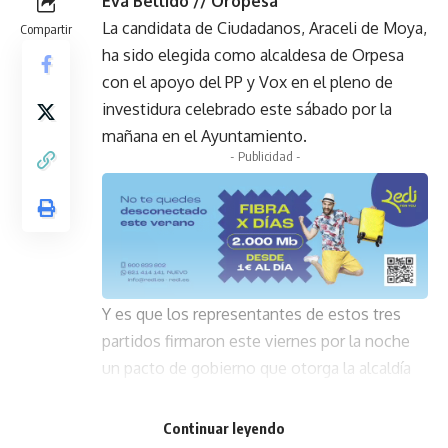
Eva Bellido // Oropesa
La candidata de Ciudadanos, Araceli de Moya,
Compartir
ha sido elegida como alcaldesa de Orpesa
con el apoyo del PP y Vox en el pleno de
investidura celebrado este sábado por la
mañana en el Ayuntamiento.
- Publicidad -
Y es que los representantes de estos tres
partidos firmaron este viernes por la noche
un pacto de gobierno que otorga la alcaldía
durante los dos primeros años a De Moya.
Después, será el exalcalde de Orpesa y
Continuar leyendo