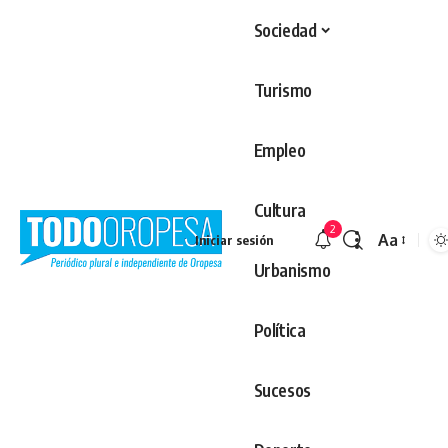
Sociedad
Turismo
Empleo
Cultura
2
Aa
Iniciar sesión
Redimens
Urbanismo
Política
Sucesos