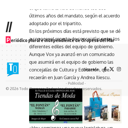
candidato del Partido Popular, Rafael Albert,
el que tome la vara de mando los dos
últimos años del mandato, según el acuerdo
//
adoptado por el tripartito.
En los próximos días está previsto que se dé
a conocer el reparto de concejalías entre los
P
eriódico plural e independiente de Oropesa del Mar
diferentes ediles del equipo de gobierno.
Aunque Vox ya avanzó en un comunicado
que asumirá en el equipo de gobierno las
concejalías de Cultura y Educación, que
Síguenos
recaerán en Juan García y Andrea Iliescu.
- Publicidad -
© 2026 Todo Oropesa. Todos los derechos reservados.