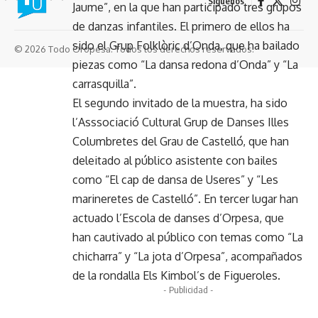
Síguenos
Jaume”, en la que han participado tres grupos
de danzas infantiles. El primero de ellos ha
sido el Grup Folklòric d’Onda, que ha bailado
© 2026 Todo Oropesa. Todos los derechos reservados.
piezas como “La dansa redona d’Onda” y “La
carrasquilla”.
El segundo invitado de la muestra, ha sido
l’Asssociació Cultural Grup de Danses Illes
Columbretes del Grau de Castelló, que han
deleitado al público asistente con bailes
como “El cap de dansa de Useres” y “Les
marineretes de Castelló”. En tercer lugar han
actuado l’Escola de danses d’Orpesa, que
han cautivado al público con temas como “La
chicharra” y “La jota d’Orpesa”, acompañados
de la rondalla Els Kimbol’s de Figueroles.
- Publicidad -