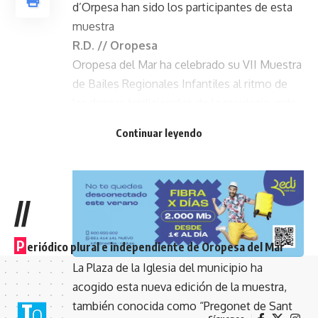
d’Orpesa han sido los participantes de esta
muestra
R.D. // Oropesa
Oropesa del Mar ha celebrado su VII Muestra
de Bailes Regionales Infantiles al ritmo de
las danzas tradicionales de la provincia, ante
la presencia de vecinos, turistas y miembros
Continuar leyendo
de la corporación municipal.
- Publicidad -
//
P
eriódico plural e independiente de Oropesa del Mar
La Plaza de la Iglesia del municipio ha
acogido esta nueva edición de la muestra,
también conocida como “Pregonet de Sant