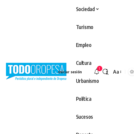
Sociedad
Turismo
Empleo
Cultura
1
Aa
Iniciar sesión
Redimens
Urbanismo
Política
Sucesos