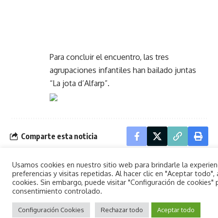
Para concluir el encuentro, las tres
agrupaciones infantiles han bailado juntas
“La jota d’Alfarp”.
Comparte esta noticia
Usamos cookies en nuestro sitio web para brindarle la experie
preferencias y visitas repetidas. Al hacer clic en "Aceptar todo
NOTICIA ANTERIOR
SIGUIENTE NOTICIA
cookies. Sin embargo, puede visitar "Configuración de cookies"
Oropesa del Mar
El paro desciende en
consentimiento controlado.
promueve el
Oropesa
By using this site, you agree to the
Aceptar
dinamismo turístico
Privacy Policy
Configuración Cookies
and
Terms of Use
Rechazar todo
.
Aceptar todo