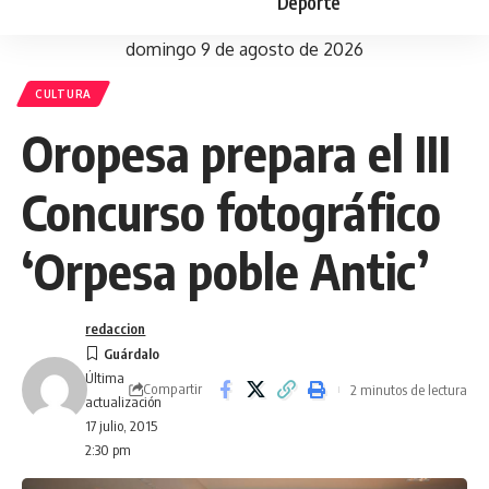
Deporte
domingo 9 de agosto de 2026
CULTURA
Oropesa prepara el III
Concurso fotográfico
‘Orpesa poble Antic’
redaccion
Última
Compartir
2 minutos de lectura
actualización
17 julio, 2015
2:30 pm