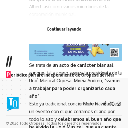
Albert, así como varios miembros de la
corporación municipal.
- Publicidad -
Continuar leyendo
//
Se trata de
un acto de carácter bianual
aunque, tal y como avanza la presidenta de la
P
eriódico plural e independiente de Oropesa del Mar
Unió Musical Orpesa, Mireia Andreu,
“vamos
a trabajar para poder organizarlo cada
año”
.
Este ya tradicional concierto de Navidad “es
Síguenos
un evento con el que cerramos el año por
todo lo alto y
celebramos el buen año que
© 2026 Todo Oropesa. Todos los derechos reservados.
ha vivido la Unió Musical, que ya cuenta