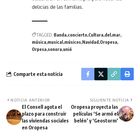
delicias de las familias.
TAGGED:
Banda
concierto
Cultura
del
mar
música
musical
músicos
Navidad
Oropesa
Orpesa
sonora
unió
Comparte esta noticia
NOTICIA ANTERIOR
SIGUIENTE NOTICIA
El Consell agota el
Oropesa proyecta las
plazo para construir
películas ‘Se armó el
las viviendas sociales
belén’ y ‘Geostorm’
en Oropesa