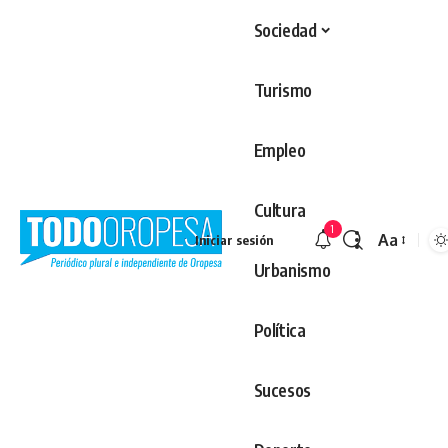
Sociedad
Turismo
Empleo
Cultura
1
Aa
Iniciar sesión
Redimens
Urbanismo
Política
Sucesos