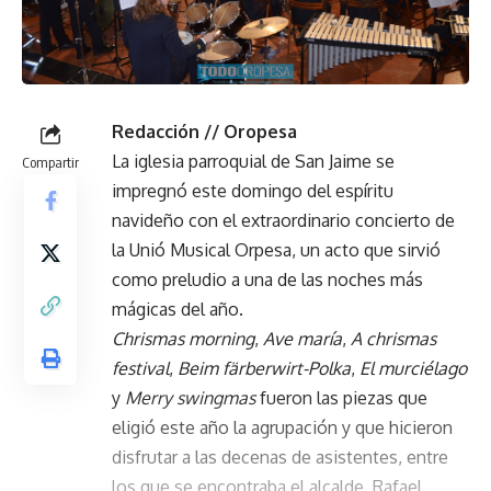
Redacción // Oropesa
La iglesia parroquial de San Jaime se
Compartir
impregnó este domingo del espíritu
navideño con el extraordinario concierto de
la Unió Musical Orpesa, un acto que sirvió
como preludio a una de las noches más
mágicas del año.
Chrismas morning
,
Ave maría
,
A chrismas
festival
,
Beim färberwirt-Polka
,
El murciélago
y
Merry swingmas
fueron las piezas que
eligió este año la agrupación y que hicieron
disfrutar a las decenas de asistentes, entre
los que se encontraba el alcalde, Rafael