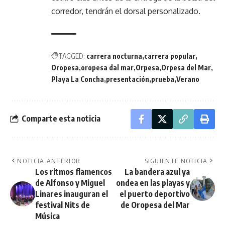
corredor, tendrán el dorsal personalizado.
TAGGED:
carrera nocturna
carrera popular
Oropesa
oropesa dal mar
Orpesa
Orpesa del Mar
Playa La Concha
presentación
prueba
Verano
Comparte esta noticia
NOTICIA ANTERIOR
SIGUIENTE NOTICIA
Los ritmos flamencos
La bandera azul ya
de Alfonso y Miguel
ondea en las playas y
Linares inauguran el
el puerto deportivo
festival Nits de
de Oropesa del Mar
Música