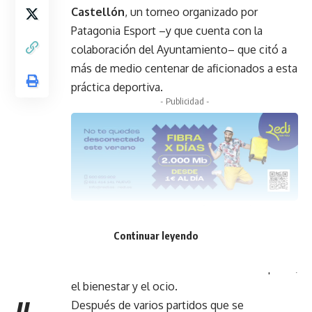
Castellón
, un torneo organizado por
Patagonia Esport –y que cuenta con la
colaboración del Ayuntamiento– que citó a
más de medio centenar de aficionados a esta
práctica deportiva.
- Publicidad -
Se trata de una competición que reúne a
vecinos y visitantes de distintas edades y
Continuar leyendo
que nace con el objetivo de dinamizar la
costa a través de la combinación del deporte,
el bienestar y el ocio.
Después de varios partidos que se