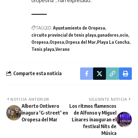
oropesina”, han expresado.
TAGGED:
Ayuntamiento de Oropesa
circuito provincial de tenis playa
ganadores
ocio
Oropesa
Orpesa
Orpesa del Mar
Playa La Concha
Tenis playa
Verano
Comparte esta noticia
NOTICIA ANTERIOR
SIGUIENTE NOTICIA
Alberto Ontivero
Los ritmos flamencos
inagura ‘G-street’ en
de Alfonso y Miguel
Oropesa del Mar
Linares inauguran el
festival Nits de
Música