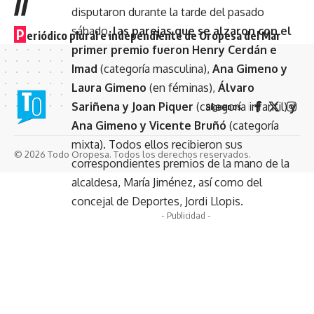
//
disputaron durante la tarde del pasado
sábado,
las parejas que se alzaron con el
P
eriódico plural e independiente de Oropesa del Mar
primer premio fueron Henry Cerdán e
Imad
(categoría masculina),
Ana Gimeno y
Laura Gimeno
(en féminas),
Álvaro
Sariñena y Joan Piquer
(categoría infantil)
y
Síguenos
Ana Gimeno y Vicente Bruñó
(categoría
mixta). Todos ellos recibieron sus
© 2026 Todo Oropesa. Todos los derechos reservados.
correspondientes premios de la mano de la
alcaldesa, María Jiménez, así como del
concejal de Deportes, Jordi Llopis.
- Publicidad -