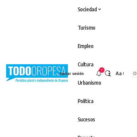
Sociedad
Turismo
Empleo
Cultura
1
Aa
Iniciar sesión
Redimens
Urbanismo
Política
Sucesos