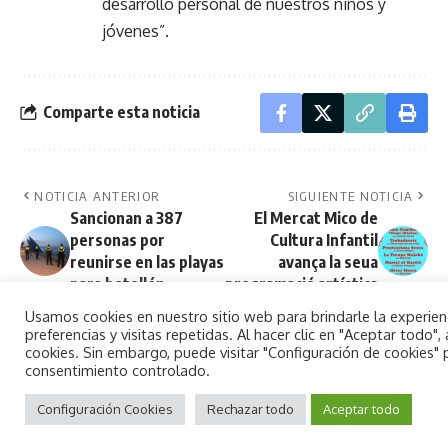
desarrollo personal de nuestros niños y
jóvenes”.
Comparte esta noticia
NOTICIA ANTERIOR
SIGUIENTE NOTICIA
Sancionan a 387
El Mercat Mico de
personas por
Cultura Infantil
reunirse en las playas
avança la seua
para botellón
programació artística
Usamos cookies en nuestro sitio web para brindarle la experie
preferencias y visitas repetidas. Al hacer clic en "Aceptar todo
cookies. Sin embargo, puede visitar "Configuración de cookies"
consentimiento controlado.
No hay comentarios
By using this site, you agree to the
Aceptar
Privacy Policy
Configuración Cookies
and
Terms of Use
Rechazar todo
.
Aceptar todo