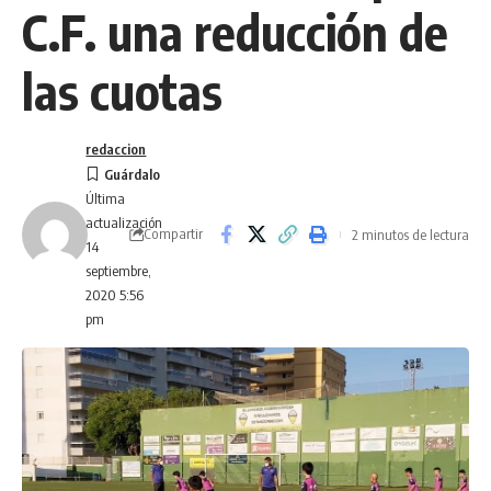
C.F. una reducción de
las cuotas
redaccion
Última
actualización
Compartir
2 minutos de lectura
14
septiembre,
2020 5:56
pm