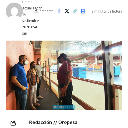
Última
actualización
Compartir
2 minutos de lectura
14
septiembre,
2020 6:46
pm
Redacción // Oropesa