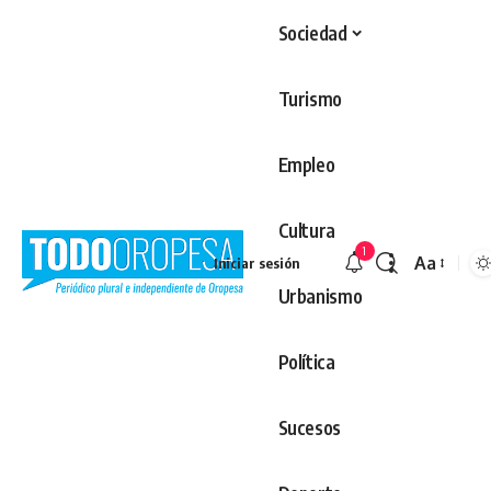
Sociedad
Turismo
Empleo
Cultura
1
Aa
Iniciar sesión
Redimens
Urbanismo
Política
Sucesos