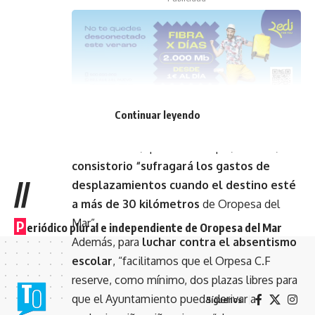
En este sentido,
“los jugadores pagarán
Continuar leyendo
ahora 50 euros menos en su cuota anual”
,
recalca el edil, quien señala que, además,
el
consistorio “sufragará los gastos de
//
desplazamientos cuando el destino esté
a más de 30 kilómetros
de Oropesa del
Mar”.
P
eriódico plural e independiente de Oropesa del Mar
Además, para
luchar contra el absentismo
escolar
, “facilitamos que el Orpesa C.F
reserve, como mínimo, dos plazas libres para
que el Ayuntamiento pueda derivar a
Síguenos