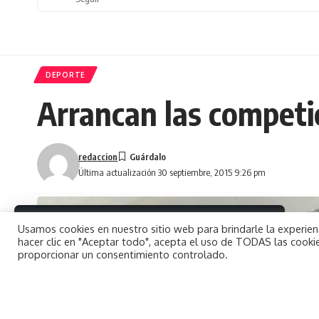
DEPORTE
Arrancan las competic
redaccion
Última actualización 30 septiembre, 2015 9:26 pm
By using this site, you agree to the
Usamos cookies en nuestro sitio web para brindarle la experienc
Aceptar
Privacy Policy
and
Terms of Use
.
hacer clic en "Aceptar todo", acepta el uso de TODAS las cookie
proporcionar un consentimiento controlado.