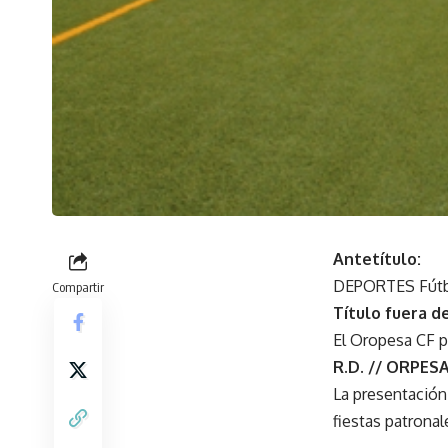
Antetítulo:
DEPORTES Fút
Compartir
Título fuera de
El Oropesa CF p
R.D. // ORPES
La presentación 
fiestas patronal