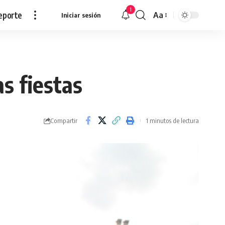
1
eporte
Aa
Iniciar sesión
Redimensionar
s fiestas
Compartir
1 minutos de lectura