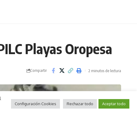
CPILC Playas Oropesa
Compartir
2 minutos de lectura
l
Configuración Cookies
Rechazar todo
Aceptar todo