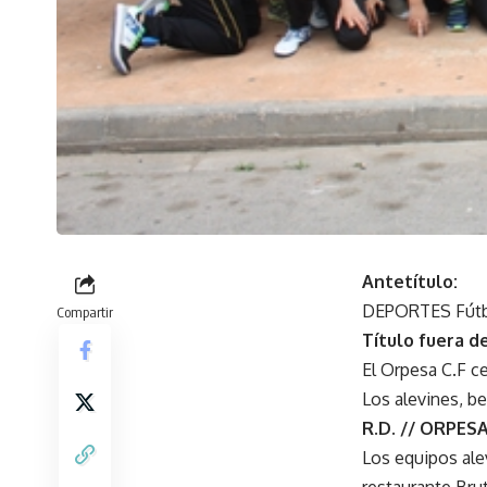
Antetítulo:
DEPORTES Fút
Compartir
Título fuera de
El Orpesa C.F c
Los alevines, b
R.D. // ORPES
Los equipos ale
restaurante Bru