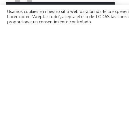
Última actualización 21 mayo, 2016 2:13 pm
By using this site, you agree to the
Usamos cookies en nuestro sitio web para brindarle la experienc
Aceptar
Privacy Policy
and
Terms of Use
.
hacer clic en "Aceptar todo", acepta el uso de TODAS las cookie
proporcionar un consentimiento controlado.