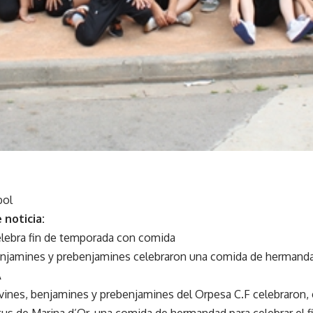
bol
 noticia:
elebra fin de temporada con comida
enjamines y prebenjamines celebraron una comida de hermandad
A
vines, benjamines y prebenjamines del Orpesa C.F celebraron, 
tus de Marina d’Or, una comida de hermandad para celebrar el f