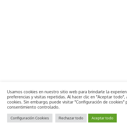
Usamos cookies en nuestro sitio web para brindarle la experie
preferencias y visitas repetidas. Al hacer clic en "Aceptar todo
cookies. Sin embargo, puede visitar "Configuración de cookies"
consentimiento controlado.
By using this site, you agree to the
Aceptar
Privacy Policy
Configuración Cookies
and
Terms of Use
Rechazar todo
.
Aceptar todo