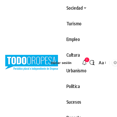
Sociedad
Turismo
Empleo
Cultura
1
Aa
Iniciar sesión
Redimens
Urbanismo
Política
Sucesos