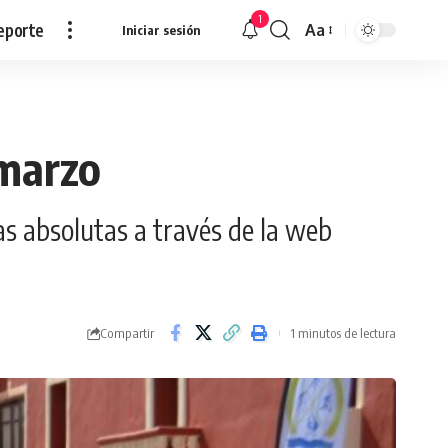
1
eporte
Aa
Iniciar sesión
Redimensionar
 marzo
 las absolutas a través de la web
Compartir
1 minutos de lectura