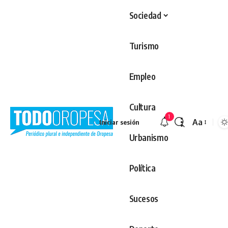
Sociedad
Turismo
Empleo
Cultura
1
Aa
Iniciar sesión
Redimens
Urbanismo
Política
Sucesos