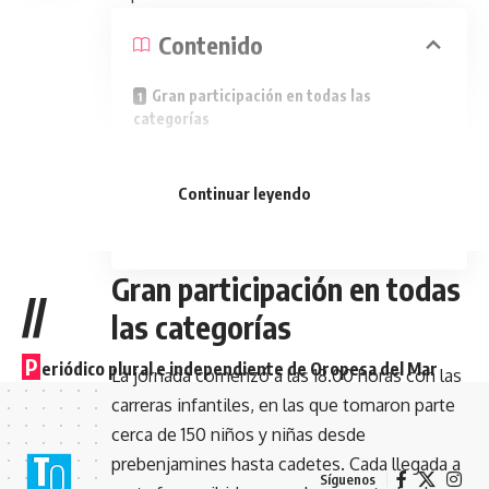
Contenido
Gran participación en todas las
categorías
Ripoll y Martínez se suben a lo más alto
Continuar leyendo
Apoyo institucional y ambiente festivo
Una cita que une deporte y turismo
Gran participación en todas
//
las categorías
P
eriódico plural e independiente de Oropesa del Mar
La jornada comenzó a las 18.00 horas con las
carreras infantiles, en las que tomaron parte
cerca de 150 niños y niñas desde
prebenjamines hasta cadetes. Cada llegada a
Síguenos