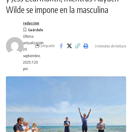
Wilde se impone en la masculina
redaccion
Última
actualización
Compartir
3 minutos de lectura
20
septiembre,
2025 7:20
pm