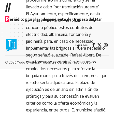
procedimiento ha sido abierto y se ha
//
llevado a cabo “por tramitación urgente”.
El Ayuntamiento, específicamente, destina
P
eriódico plural e independiente de Oropesa del Mar
un total de 120.000 euros para sacar a
concurso público estos contratos de
electricidad, albañilería, fontanería y
jardinería, para, en caso de necesidad,
Síguenos
implementar las brigadas si fuera necesario,
según señaló el alcalde, Rafael Albert. De
esta forma, se contratarían los nuevos
© 2026 Todo Oropesa. Todos los derechos reservados.
empleados necesarios para reforzar la
brigada municipal a través de la empresa que
resulte ser la adjudicataria. El plazo de
ejecución es de un año sin admisión de
prórroga y para su concesión se evalúan
criterios como la oferta económica y la
experiencia, entre otros. El munícipe añadió,