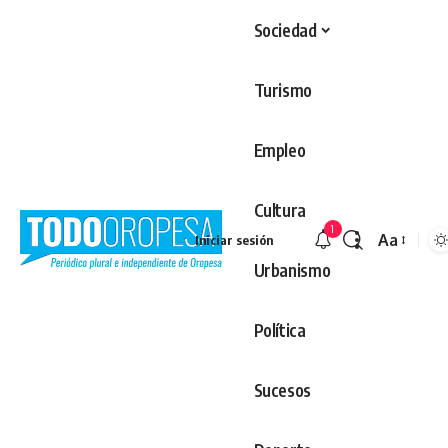
Sociedad
Turismo
Empleo
Cultura
1
Aa
Iniciar sesión
Redimens
Urbanismo
Política
Sucesos