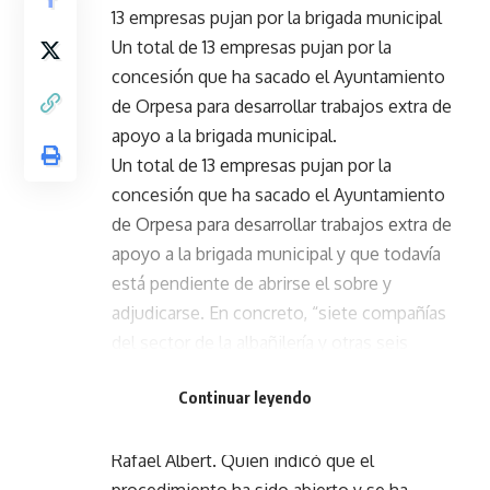
13 empresas pujan por la brigada municipal
Un total de 13 empresas pujan por la
concesión que ha sacado el Ayuntamiento
de Orpesa para desarrollar trabajos extra de
apoyo a la brigada municipal.
Un total de 13 empresas pujan por la
concesión que ha sacado el Ayuntamiento
de Orpesa para desarrollar trabajos extra de
apoyo a la brigada municipal y que todavía
está pendiente de abrirse el sobre y
adjudicarse. En concreto, “siete compañías
del sector de la albañilería y otras seis
especializadas en jardinería son las
Continuar leyendo
interesadas en conseguir la concesión”,
según explicó el alcalde de la localidad,
Rafael Albert. Quien indicó que el