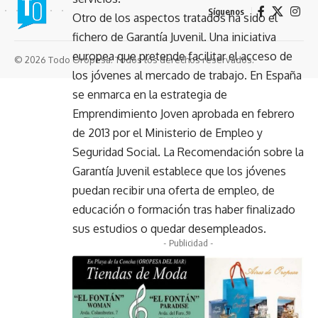
Síguenos
Otro de los aspectos tratados ha sido el
fichero de Garantía Juvenil. Una iniciativa
europea que pretende facilitar el acceso de
© 2026 Todo Oropesa. Todos los derechos reservados.
los jóvenes al mercado de trabajo. En España
se enmarca en la estrategia de
Emprendimiento Joven aprobada en febrero
de 2013 por el Ministerio de Empleo y
Seguridad Social. La Recomendación sobre la
Garantía Juvenil establece que los jóvenes
puedan recibir una oferta de empleo, de
educación o formación tras haber finalizado
sus estudios o quedar desempleados.
- Publicidad -