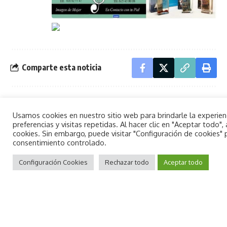
Comparte esta noticia
NOTICIA ANTERIOR
SIGUIENTE NOTICIA
Usamos cookies en nuestro sitio web para brindarle la experie
Compromís exige al
Oropesa del Mar
preferencias y visitas repetidas. Al hacer clic en "Aceptar todo
alcalde de Orpesa «el
organiza un Torneo
cookies. Sin embargo, puede visitar "Configuración de cookies"
consentimiento controlado.
cumplimiento de las
de Fútbol Sala para
By using this site, you agree to the
leyes de
junio
Aceptar
Privacy Policy
Configuración Cookies
and
Terms of Use
Rechazar todo
.
Aceptar todo
transparencia»
No hay comentarios