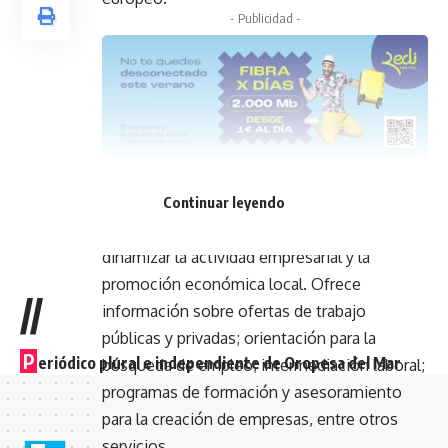
- Publicidad -
Durante la charla se ha dado a conocer el
Continuar leyendo
servicio de la Agencia de Empleo y
Desarrollo Local (AEDL), cuyo objetivo es
dinamizar la actividad empresarial y la
promoción económica local. Ofrece
//
información sobre ofertas de trabajo
públicas y privadas; orientación para la
P
eriódico plural e independiente de Oropesa del Mar
búsqueda de empleo; intermediación laboral;
programas de formación y asesoramiento
para la creación de empresas, entre otros
servicios.