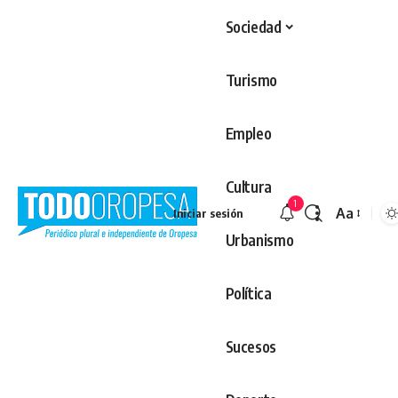
Sociedad
Turismo
Empleo
Cultura
1
Aa
Iniciar sesión
Redimens
Urbanismo
Política
Sucesos