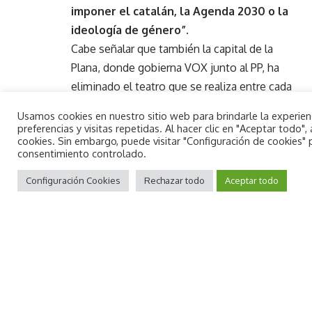
imponer el catalán, la Agenda 2030 o la
ideología de género”.
Cabe señalar que también la capital de la
Plana, donde gobierna VOX junto al PP, ha
eliminado el teatro que se realiza entre cada
canción. Asimismo, en Burriana, la Concejalía
Usamos cookies en nuestro sitio web para brindarle la experie
de Cultura, que dirige el también diputado
preferencias y visitas repetidas. Al hacer clic en "Aceptar todo
cookies. Sin embargo, puede visitar "Configuración de cookies"
autonómico de VOX, Jesús Albiol, ha
consentimiento controlado.
rechazado una propuesta de Escola Dansa
By using this site, you agree to the
Aceptar
destinada al Centro Municipal de las Artes al
Privacy Policy
Configuración Cookies
and
Terms of Use
Rechazar todo
.
Aceptar todo
entender que pretende el “adoctrinamiento
pancatalanista”.
Albiol ha explicado: “En su momento hicimos
otra propuesta distinta, con otras canciones
que no fueran de índole pancatalanista, pero
la Conselleria de Educación se negó en
rotundo; así que desde la Concejalía