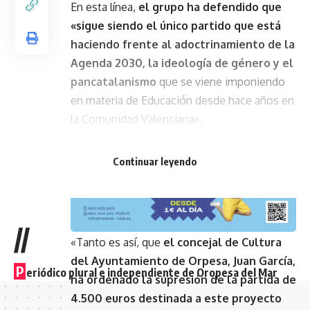
En esta línea,
el grupo ha defendido que
«sigue siendo el único partido que está
haciendo frente al adoctrinamiento de la
Agenda 2030, la ideología de género y el
pancatalanismo
que se viene imponiendo
en materia de Educación desde hace años en
la Comunidad Valenciana».
- Publicidad -
Continuar leyendo
//
«Tanto es así, que
el concejal de Cultura
del Ayuntamiento de Orpesa, Juan García,
P
eriódico plural e independiente de Oropesa del Mar
ha ordenado la supresión de la partida de
4.500 euros destinada a este proyecto