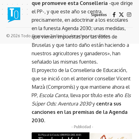
que promueve esta Conselleria
-que dirige
el PP-, y que este año se centra,
Síguenos
precisamente, en adoctrinar a los escolares
en la funesta Agenda 2030; unas medidas,
© 2026 Todo Oropesa. Todos los derechos reservados.
que vienen impuestas por las élites de
Bruselas y que tanto daño están haciendo a
nuestros agricultores y ganaderos», han
señalado las mismas fuentes.
El proyecto de la Conselleria de Educación,
que se inició con el anterior conseller Vicent
Marzà (Compromís) y que mantiene ahora el
PP,
Escola Canta
, lleva por título este año
Els
Súper Ods: Aventura 2030
y
centra sus
canciones en las premisas de la Agenda
2030.
- Publicidad -