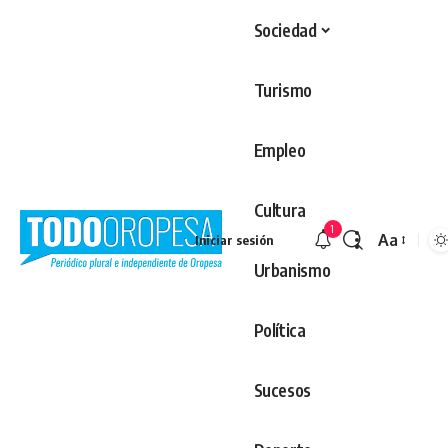
Sociedad
Turismo
Empleo
Cultura
1
Aa
Iniciar sesión
Redimens
Urbanismo
Política
Sucesos