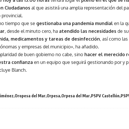
ue
hoy a las 13.00 horas
tendrá lugar el
pleno en el que se ha
on Ciudadanos
al que asistirá una amplia representación del p
 provincial.
smo tiempo que se
gestionaba una pandemia mundial
en la q
ar
, desde el minuto cero, ha
atendido las necesidades
de su
mida, medicamentos y tareas de desinfección
, así como las
ónomas y empresas del municipio», ha añadido.
plaridad de buen gobierno no cabe, sino
hacer el merecido 
estra confianza
en un equipo que seguirá gestionando por y p
cluye Blanch.
Jiménez
Oropesa del Mar
Orpesa
Orpesa del Mar
PSPV Castellón
PSP