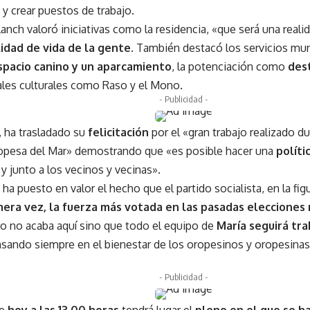
y crear puestos de trabajo.
lanch valoró iniciativas como la residencia, «que será una reali
lidad de vida de la gente
. También destacó los servicios muni
spacio canino y un aparcamiento
, la potenciación como
dest
ales culturales como Raso y el Mono.
- Publicidad -
 ha trasladado su
felicitación
por el «gran trabajo realizado 
ropesa del Mar» demostrando que «es posible hacer una
polít
z y junto a los vecinos y vecinas».
a puesto en valor el hecho que el partido socialista, en la fig
mera vez, la fuerza más votada en las pasadas elecciones
jo no acaba aquí sino que todo el equipo de
María seguirá tra
sando siempre en el bienestar de los oropesinos y oropesinas 
- Publicidad -