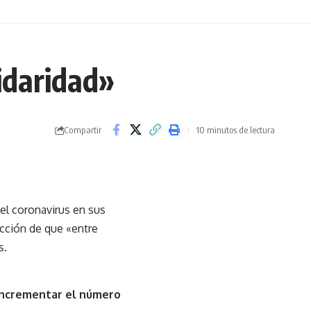
idaridad»
Compartir
10 minutos de lectura
 del coronavirus en sus
icción de que «entre
s.
incrementar el número