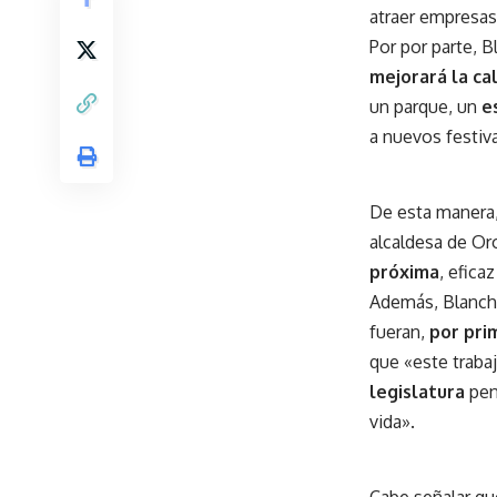
atraer empresas 
Por por parte, B
mejorará la ca
un parque, un
e
a nuevos festiv
De esta manera,
alcaldesa de O
próxima
, efica
Además, Blanch h
fueran,
por pri
que «este traba
legislatura
pen
vida».