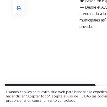
de casos en E
— Desde el Ayu
atendiendo a la
municipales así
privada.
By using this site, you agree to the
Usamos cookies en nuestro sitio web para brindarle la experienc
Aceptar
Privacy Policy
and
Terms of Use
.
hacer clic en "Aceptar todo", acepta el uso de TODAS las cookie
proporcionar un consentimiento controlado.