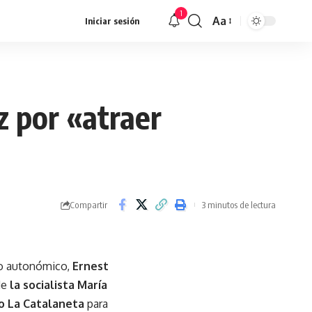
1
Aa
Iniciar sesión
Redimensionar
z por «atraer
Compartir
3 minutos de lectura
do autonómico,
Ernest
de
la socialista María
no La Catalaneta
para