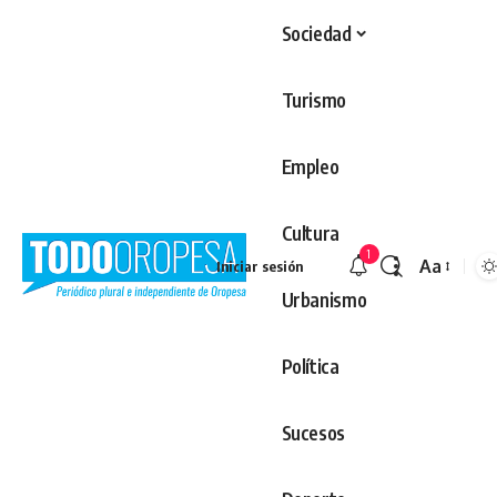
Sociedad
Turismo
Empleo
Cultura
1
Aa
Iniciar sesión
Redimens
Urbanismo
Política
Sucesos