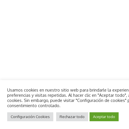
Usamos cookies en nuestro sitio web para brindarle la experie
preferencias y visitas repetidas. Al hacer clic en "Aceptar todo
cookies. Sin embargo, puede visitar "Configuración de cookies"
consentimiento controlado.
By using this site, you agree to the
Aceptar
Privacy Policy
Configuración Cookies
and
Terms of Use
Rechazar todo
.
Aceptar todo