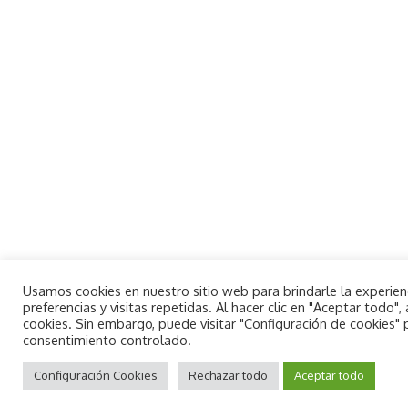
Usamos cookies en nuestro sitio web para brindarle la experie
preferencias y visitas repetidas. Al hacer clic en "Aceptar todo
cookies. Sin embargo, puede visitar "Configuración de cookies"
consentimiento controlado.
By using this site, you agree to the
Aceptar
Privacy Policy
Configuración Cookies
and
Terms of Use
Rechazar todo
.
Aceptar todo