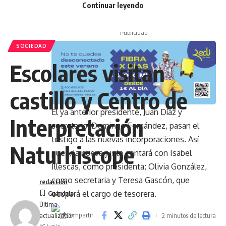
Continuar leyendo
un emocionante homenaje en la sede de su
asociación.
- Publicidad -
SOCIEDAD
Escolares visitan
castillo y Centro de
El ya anterior presidente, Juan Díaz y
Interpretación
secretario, Domingo Fernández, pasan el
testigo a las nuevas incorporaciones. Así
Naturhiscope
pues, la nueva junta contará con Isabel
Illescas, como presidenta; Olivia González,
como secretaria y Teresa Gascón, que
redaccion
ocupará el cargo de tesorera.
Última
Compartir
2 minutos de lectura
actualización