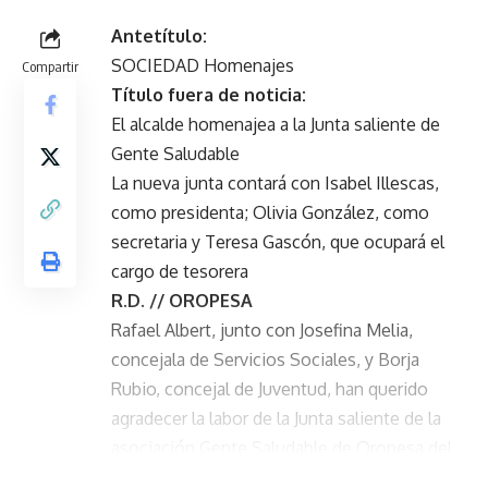
Antetítulo:
SOCIEDAD Homenajes
Compartir
Título fuera de noticia:
El alcalde homenajea a la Junta saliente de
Gente Saludable
La nueva junta contará con Isabel Illescas,
como presidenta; Olivia González, como
secretaria y Teresa Gascón, que ocupará el
cargo de tesorera
R.D. // OROPESA
Rafael Albert, junto con Josefina Melia,
concejala de Servicios Sociales, y Borja
Rubio, concejal de Juventud, han querido
agradecer la labor de la Junta saliente de la
asociación Gente Saludable de Oropesa del
Mar por sus años de servicio, mostrándoles