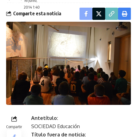
16 junio,
2014 1:40
Comparte esta noticia
pm
NOTICIA ANTERIOR
SIGUIENTE NOTICIA
Escolares visitan
Oropesa modifica un
castillo y Centro de
millón y medio más
Interpretación
del remanente para
Naturhiscope
inversiones
No hay comentarios
Antetítulo:
SOCIEDAD Educación
Compartir
Título fuera de noticia: