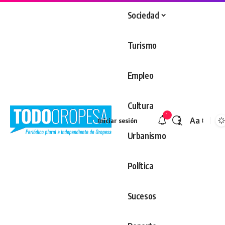
Sociedad
Turismo
Empleo
Cultura
1
Aa
Iniciar sesión
Redimens
Urbanismo
Política
Sucesos