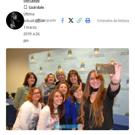
lferrando
Última
Compartir
3 minutos de lectura
actualización
1 marzo,
2019 4:26
pm