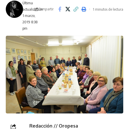
Última
Compartir
1 minutos de lectura
actualización
1 marzo,
2019 8:38
pm
Redacción // Oropesa