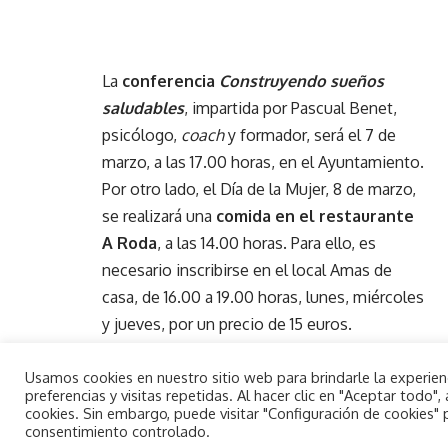
La
conferencia
Construyendo sueños
saludables
, impartida por Pascual Benet,
psicólogo,
coach
y formador, será el 7 de
marzo, a las 17.00 horas, en el Ayuntamiento.
Por otro lado, el Día de la Mujer, 8 de marzo,
se realizará una
comida en el restaurante
A Roda
, a las 14.00 horas. Para ello, es
necesario inscribirse en el local Amas de
casa, de 16.00 a 19.00 horas, lunes, miércoles
y jueves, por un precio de 15 euros.
Asimismo, esa misma jornada habrá una
a
ctuación musical denominada
Homenaje
Usamos cookies en nuestro sitio web para brindarle la experie
preferencias y visitas repetidas. Al hacer clic en "Aceptar todo
a la mujer
, por Madalina Bajanescu, en la
cookies. Sin embargo, puede visitar "Configuración de cookies"
plaza mayor, a las 17.30 horas.
consentimiento controlado.