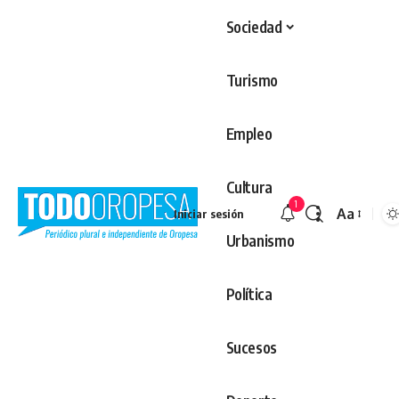
Sociedad
Turismo
Empleo
Cultura
1
Aa
Iniciar sesión
Redimens
Urbanismo
Política
Sucesos