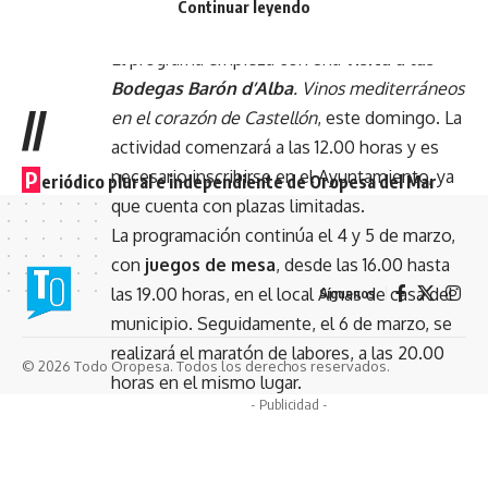
Continuar leyendo
El programa empieza con una
visita a las
Bodegas Barón d’Alba
.
Vinos mediterráneos
//
en el corazón de Castellón
, este domingo. La
actividad comenzará a las 12.00 horas y es
necesario inscribirse en el Ayuntamiento, ya
P
eriódico plural e independiente de Oropesa del Mar
que cuenta con plazas limitadas.
La programación continúa el 4 y 5 de marzo,
con
juegos de mesa
, desde las 16.00 hasta
las 19.00 horas, en el local Amas de casa del
Síguenos
municipio. Seguidamente, el 6 de marzo, se
realizará el maratón de labores, a las 20.00
© 2026 Todo Oropesa. Todos los derechos reservados.
horas en el mismo lugar.
- Publicidad -